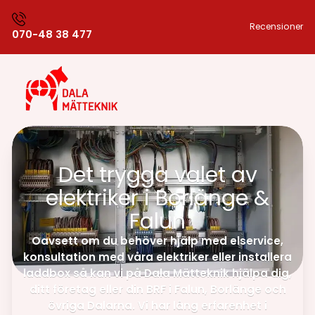
Recensioner
070-48 38 477
Det trygga valet av
elektriker i Borlänge &
Falun
Oavsett om du behöver hjälp med elservice,
konsultation med våra elektriker eller installera
laddbox så kan vi på Dala Mätteknik hjälpa dig,
ditt företag eller din BRF i Falun, Borlänge och
övriga Dalarna. Vi har lång erfarenhet i